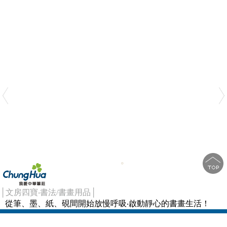
│文房四寶‧書法/書畫用品│
從筆、墨、紙、硯間開始放慢呼吸‧啟動靜心的書畫生活！