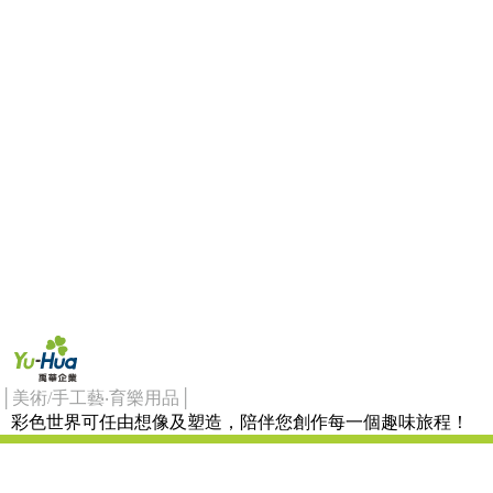
│美術/手工藝‧育樂用品│
彩色世界可任由想像及塑造，陪伴您創作每一個趣味旅程！