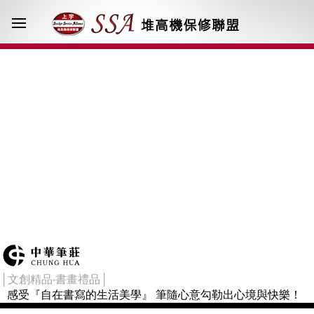
│文創精品‧書畫禮品│
感受『自在書寫的生活美學』 筆隨心意勾勒出心境與快樂！